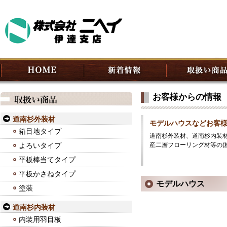
お客様からの情報
道南杉外装材
モデルハウスなどお客
箱目地タイプ
道南杉外装材、道南杉内装
よろいタイプ
産二層フローリング材等の(
平板棒当てタイプ
平板かさねタイプ
モデルハウス
塗装
道南杉内装材
内装用羽目板