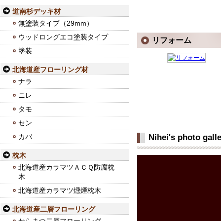
道南杉デッキ材
無塗装タイプ（29mm）
ウッドロングエコ塗装タイプ
リフォーム
塗装
北海道産フローリング材
ナラ
ニレ
タモ
セン
カバ
Nihei's photo g
枕木
北海道産カラマツＡＣＱ防腐枕
木
北海道産カラマツ燻煙枕木
北海道産二層フローリング