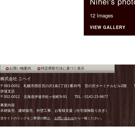
Nihei's phot
12 Images
VIEW GALLERY
お買い物案内
特定商取引法に基づく表示
株式会社 ニヘイ
〒063-0051 札幌市西区宮の沢1条1丁目1番30号 宮の沢ターミナルビル2階 TEL：
伊達支店
〒052-0012 北海道伊達市松ヶ枝町9-91 TEL：0142-23-9677
事業内容
木材販売、建材販売、外壁工事、お客様支援（住宅保険取り次ぎ）
当サイトのリンクをご希望の際は、
お問い合わせ
から一報ください。